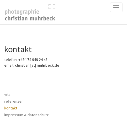
Direkt
Toggl
zum
naviga
Inhalt
kontakt
telefon: +49 174 949 24 48
email: christian [at] muhrbeck.de
vita
referenzen
kontakt
impressum & datenschutz